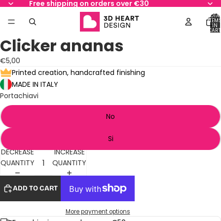
Free shipping on orders over €30
TOTA
ITEM
IN
AY
AY
CART
0
Clicker ananas
DEO
DEO
OPEN
OPEN
OPEN
IMAGE
IMAGE
IMAGE
€5,00
IN
IN
IN
Printed creation, handcrafted finishing
FULL
FULL
FULL
MADE IN ITALY
SCREEN
SCREEN
SCREEN
Portachiavi
No
Si
DECREASE
INCREASE
QUANTITY
QUANTITY
ADD TO CART
More payment options