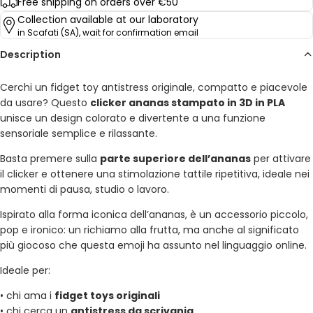
Free shipping on orders over €50
Collection available at our laboratory
in Scafati (SA), wait for confirmation email
Description
Cerchi un fidget toy antistress originale, compatto e piacevole
da usare? Questo
clicker ananas stampato in 3D in PLA
unisce un design colorato e divertente a una funzione
sensoriale semplice e rilassante.
Basta premere sulla
parte superiore dell’ananas
per attivare
il clicker e ottenere una stimolazione tattile ripetitiva, ideale nei
momenti di pausa, studio o lavoro.
Ispirato alla forma iconica dell’ananas, è un accessorio piccolo,
pop e ironico: un richiamo alla frutta, ma anche al significato
più giocoso che questa emoji ha assunto nel linguaggio online.
Ideale per:
• chi ama i
fidget toys originali
• chi cerca un
antistress da scrivania