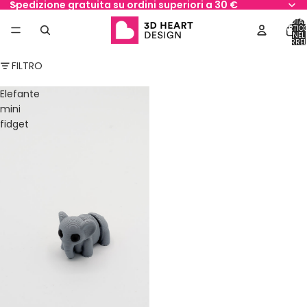
Spedizione gratuita su ordini superiori a 30 €
TOTAL
ARTICO
NEL
CARREL
0
FILTRO
Elefante
mini
fidget