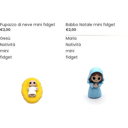
Esaurito
Pupazzo di neve mini fidget
Babbo Natale mini fidget
€2,00
€2,00
Gesù
Maria
Natività
Natività
mini
mini
fidget
fidget