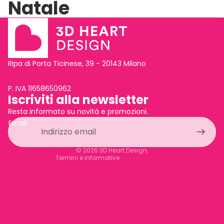
Natale
Ripa di Porta Ticinese, 39 - 20143 Milano
P. IVA 11658650962
Iscriviti alla newsletter
Informativa sulla privacy
Resta informato su novità e promozioni.
Termini e condizioni del servizio
Email
Recapiti
Informativa sui rimborsi
© 2026
3D Heart Design
,
Termini e informative