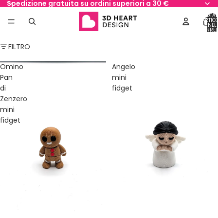
Spedizione gratuita su ordini superiori a 30 €
TOTAL
ARTICO
NEL
CARREL
0
FILTRO
Omino
Angelo
Pan
mini
di
fidget
Zenzero
mini
fidget