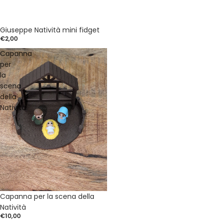
Giuseppe Natività mini fidget
€2,00
Capanna
per
la
scena
della
Natività
Capanna per la scena della
Natività
€10,00